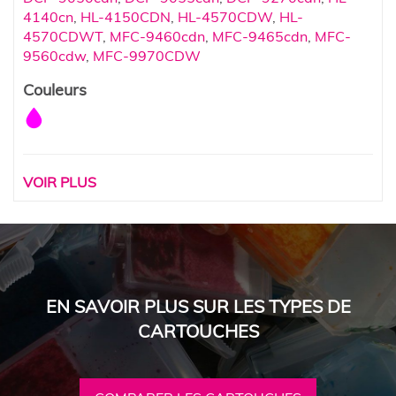
4140cn
,
HL-4150CDN
,
HL-4570CDW
,
HL-
4570CDWT
,
MFC-9460cdn
,
MFC-9465cdn
,
MFC-
9560cdw
,
MFC-9970CDW
Couleurs
VOIR PLUS
EN SAVOIR PLUS SUR LES TYPES DE
CARTOUCHES