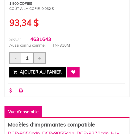
1 500 COPIES
COÛT À LA COPIE:
0,062 $
93,34 $
SKU :
4631643
Aussi connu comme :
TN-310M
-
+
AJOUTER AU PANIER
Vue d'ensemble
Modèles d'imprimantes compatible
DCP-9050cdn
,
DCP-9055cdn
,
DCP-9270cdn
,
HL-