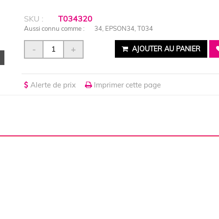
SKU :
T034320
Aussi connu comme :
34, EPSON34, T034
-
+
AJOUTER AU PANIER
Alerte de prix
Imprimer cette page