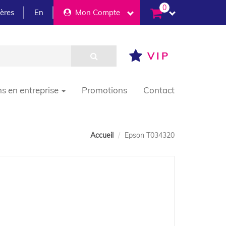
0
ières
En
Mon Compte
VIP
ns en entreprise
Promotions
Contact
Accueil
Epson T034320