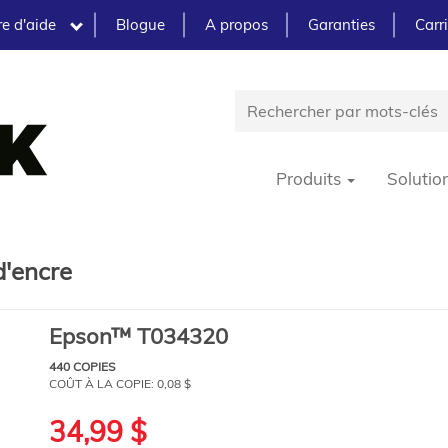
e d'aide
Blogue
A propos
Garanties
Carr
Produits
Solutio
'encre
Epson™ T034320
440 COPIES
COÛT À LA COPIE:
0,08 $
34,99 $