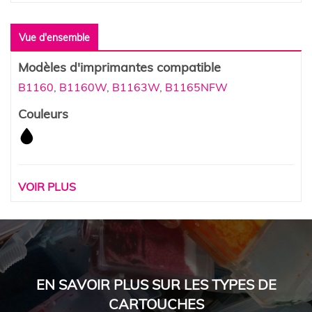
Vue d'ensemble
Modèles d'imprimantes compatible
B1160
,
B1160W
,
B1163W
,
B1165NFW
Couleurs
VOIR PLUS
EN SAVOIR PLUS SUR LES TYPES DE
CARTOUCHES