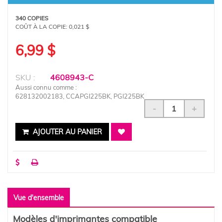
340 COPIES
COÛT À LA COPIE:
0,021 $
6,99 $
SKU :
4608943-C
Aussi connu comme :
628132002183, CCAPGI225BK, PGI225BK
-
+
AJOUTER AU PANIER
Vue d'ensemble
Modèles d'imprimantes compatible