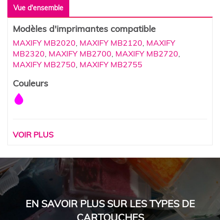
Vue d'ensemble
Modèles d'imprimantes compatible
MAXIFY MB2020
,
MAXIFY MB2120
,
MAXIFY
MB2320
,
MAXIFY MB2700
,
MAXIFY MB2720
,
MAXIFY MB2750
,
MAXIFY MB2755
Couleurs
VOIR PLUS
EN SAVOIR PLUS SUR LES TYPES DE
CARTOUCHES