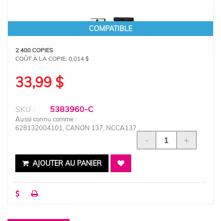
COMPATIBLE
2 400 COPIES
COÛT À LA COPIE:
0,014 $
33,99 $
SKU :
5383960-C
Aussi connu comme :
628132004101, CANON 137, NCCA137
-
+
AJOUTER AU PANIER