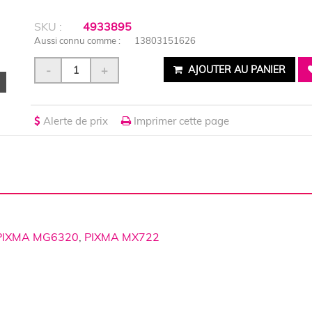
SKU :
4933895
Aussi connu comme :
13803151626
-
+
AJOUTER AU PANIER
Alerte de prix
Imprimer cette page
PIXMA MG6320
,
PIXMA MX722