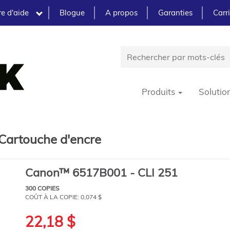
e d'aide
Blogue
A propos
Garanties
Carr
Produits
Solutio
Cartouche d'encre
Canon™ 6517B001 - CLI 251
300 COPIES
COÛT À LA COPIE:
0,074 $
22,18 $