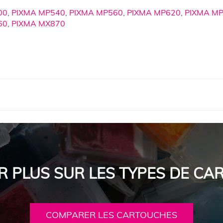
00
,
PIXMA MP540
,
PIXMA MP560
,
PIXMA MP620
,
PIXMA M
60
,
PIXMA MX870
R PLUS SUR LES TYPES DE C
COMPARER LES CARTOUCHES