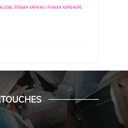
P620B
,
PIXMA MP640
,
PIXMA MP640R
,
ARTOUCHES