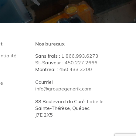
t
Nos bureaux
ntialité
Sans frais
:
1.866.993.6273
St-Sauveur
:
450.227.2666
Montreal
:
450.433.3200
Courriel
re
info@groupegenerik.com
88 Boulevard du Curé-Labelle
Sainte-Thérèse, Québec
J7E 2X5