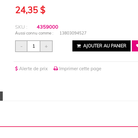
24,35 $
SKU :
4359000
Aussi connu comme :
13803094527
-
+
AJOUTER AU PANIER
Alerte de prix
Imprimer cette page