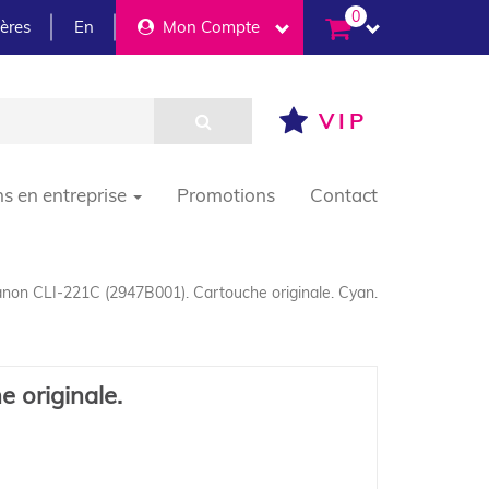
0
ières
En
Mon Compte
VIP
ns en entreprise
Promotions
Contact
non CLI-221C (2947B001). Cartouche originale. Cyan.
 originale.