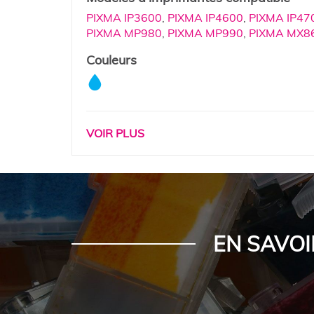
PIXMA IP3600
,
PIXMA IP4600
,
PIXMA IP47
PIXMA MP980
,
PIXMA MP990
,
PIXMA MX8
Couleurs
VOIR PLUS
EN SAVOI