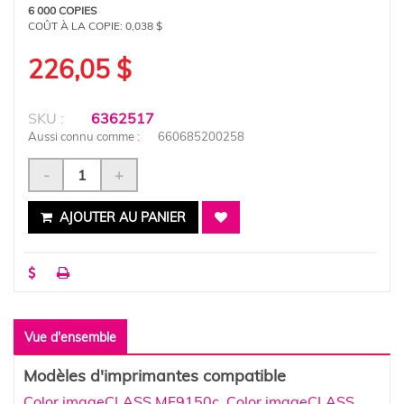
6 000 COPIES
COÛT À LA COPIE:
0,038 $
226,05 $
SKU :
6362517
Aussi connu comme :
660685200258
-
+
AJOUTER AU PANIER
Vue d'ensemble
Modèles d'imprimantes compatible
Color imageCLASS MF9150c
,
Color imageCLASS