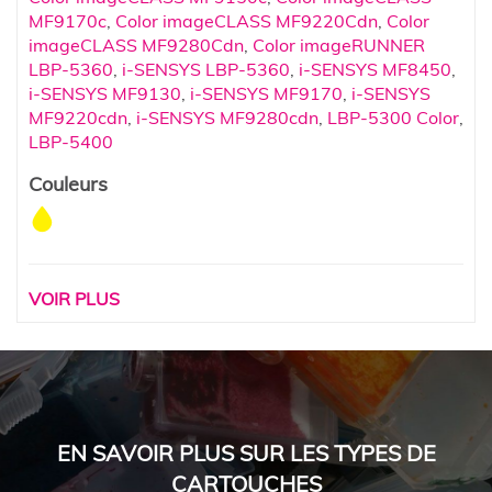
MF9170c
,
Color imageCLASS MF9220Cdn
,
Color
imageCLASS MF9280Cdn
,
Color imageRUNNER
LBP-5360
,
i-SENSYS LBP-5360
,
i-SENSYS MF8450
,
i-SENSYS MF9130
,
i-SENSYS MF9170
,
i-SENSYS
MF9220cdn
,
i-SENSYS MF9280cdn
,
LBP-5300 Color
,
LBP-5400
Couleurs
VOIR PLUS
EN SAVOIR PLUS SUR LES TYPES DE
CARTOUCHES