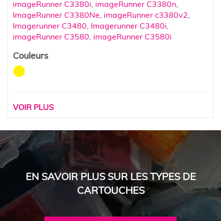
imageRunner C3380i
,
imageRunner C3380n
,
ImageRunner C3380Ne
,
imageRunner c3380v2
,
Imagerunner C3480
,
Imagerunner C3480i
,
imageRunner C3580
,
imageRunner C3580i
Couleurs
VOIR PLUS
EN SAVOIR PLUS SUR LES TYPES DE
CARTOUCHES