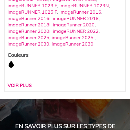
imageRUNNER 1023iF
,
imageRUNNER 1023N
,
imageRUNNER 1025iF
,
imageRunner 2016
,
imageRunner 2016i
,
imageRUNNER 2018
,
ImageRunner 2018i
,
imageRunner 2020
,
imageRunner 2020i
,
imageRUNNER 2022
,
imageRunner 2025
,
imageRunner 2025i
,
imageRunner 2030
,
imageRunner 2030i
Couleurs
VOIR PLUS
EN SAVOIR PLUS SUR LES TYPES DE