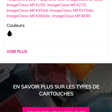
ImageClass MF4150
,
ImageClass MF4270
,
ImageClass MF4350d
,
ImageClass MF4370dn
,
ImageClass MF4380dn
,
ImageClass MF4690
Couleurs
VOIR PLUS
EN SAVOIR PLUS SUR LES TYPES DE
CARTOUCHES