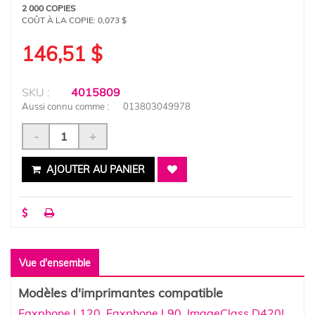
2 000 COPIES
COÛT À LA COPIE:
0,073 $
146,51 $
SKU :
4015809
Aussi connu comme :
013803049978
-
+
AJOUTER AU PANIER
Vue d'ensemble
Modèles d'imprimantes compatible
Faxphone L120
,
Faxphone L90
,
ImageClass D420L
,