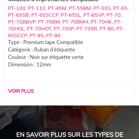
PT-100
,
PT-110
,
PT-45M
,
PT-55BM
,
PT-55S
,
PT-65
,
PT-65SB
,
PT-65SCCP
,
PT-65SL
,
PT-65VP
,
PT-70
,
PT-70BBVP
,
PT-70BM
,
PT-70BMH
,
PT-70HK
,
PT-
70HOL
,
PT-70HOT
,
PT-70SP
,
PT-70SR
,
PT-80
,
PT-
80SCCP
,
PT-85
,
PT-90
Type : Premium tape Compatible
Catégorie : Ruban d'étiquette
Couleur : Noir sur étiquette verte
Dimension : 12mm
VOIR PLUS
EN SAVOIR PLUS SUR LES TYPES DE