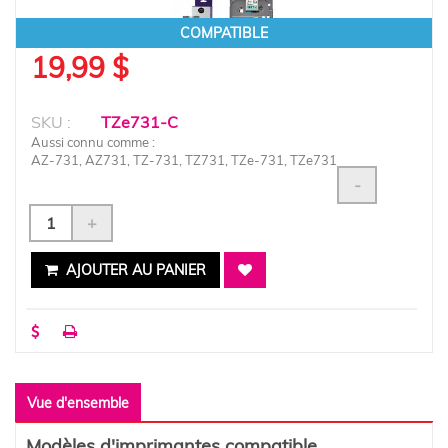
COMPATIBLE
19,99 $
SKU :
TZe731-C
Aussi connu comme :
AZ-731, AZ731, TZ-731, TZ731, TZe-731, TZe731
-
+
AJOUTER AU PANIER
Vue d'ensemble
Modèles d'imprimantes compatible