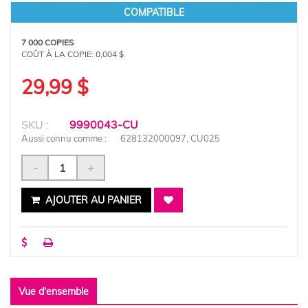
COMPATIBLE
7 000 COPIES
COÛT À LA COPIE:
0,004 $
29,99 $
SKU :
9990043-CU
Aussi connu comme :
628132000097, CU025
-
+
AJOUTER AU PANIER
Vue d'ensemble