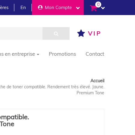
0
ières
En
Mon Compte
VIP
ns en entreprise
Promotions
Contact
Accueil
he de toner compatible. Rendement très élevé. Jaune.
Premium Tone
mpatible.
 Tone