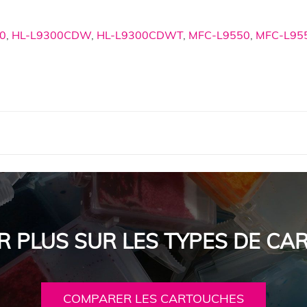
0
,
HL-L9300CDW
,
HL-L9300CDWT
,
MFC-L9550
,
MFC-L9
R PLUS SUR LES TYPES DE C
COMPARER LES CARTOUCHES