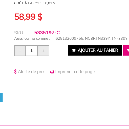
COÛT À LA COPIE:
0,01 $
58,99 $
SKU :
5335197-C
Aussi connu comme :
628132009755, NCBRTN339Y, TN-339Y
-
+
AJOUTER AU PANIER
Alerte de prix
Imprimer cette page