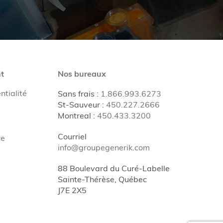
t
Nos bureaux
ntialité
Sans frais
:
1.866.993.6273
St-Sauveur
:
450.227.2666
Montreal
:
450.433.3200
Courriel
re
info@groupegenerik.com
88 Boulevard du Curé-Labelle
Sainte-Thérèse, Québec
J7E 2X5