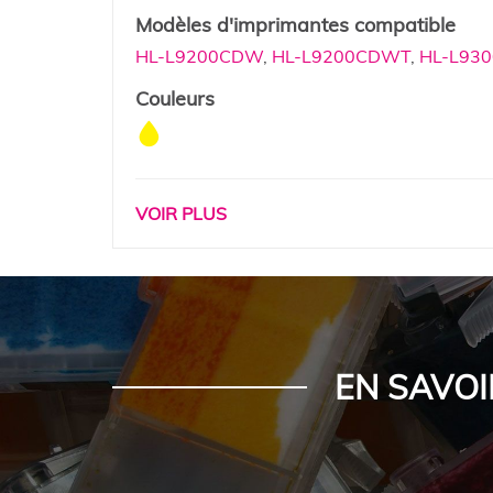
Modèles d'imprimantes compatible
HL-L9200CDW
,
HL-L9200CDWT
,
HL-L930
Couleurs
VOIR PLUS
EN SAVOI