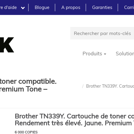
e d'aide
Blogue
A propos
Garanties
Carr
Produits
Solutio
toner compatible.
Brother TN339Y. Cartouc
Premium Tone –
Brother TN339Y. Cartouche de toner co
Rendement très élevé. Jaune. Premium
6 000 COPIES