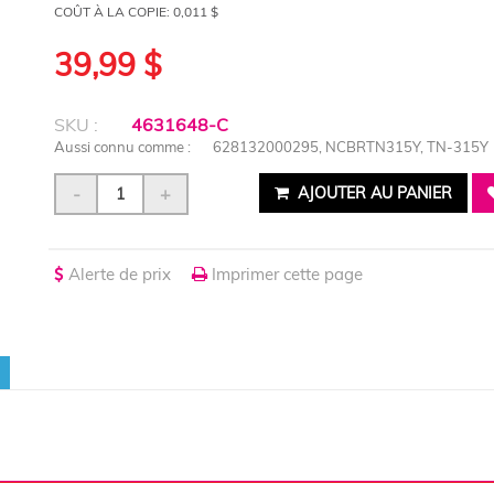
COÛT À LA COPIE:
0,011 $
39,99 $
SKU :
4631648-C
Aussi connu comme :
628132000295, NCBRTN315Y, TN-315Y
-
+
AJOUTER AU PANIER
Alerte de prix
Imprimer cette page