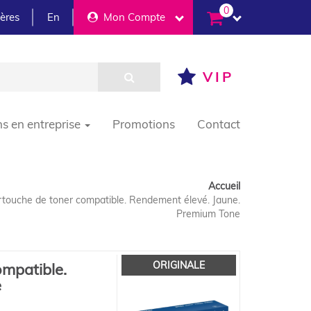
0
ières
En
Mon Compte
VIP
ns en entreprise
Promotions
Contact
Accueil
touche de toner compatible. Rendement élevé. Jaune.
Premium Tone
ORIGINALE
mpatible.
e