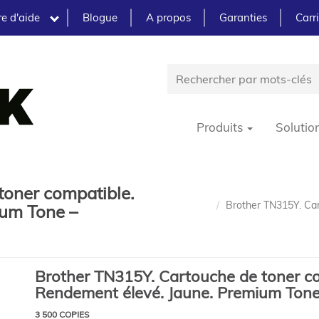
e d'aide
Blogue
A propos
Garanties
Carr
Produits
Solutio
toner compatible.
Brother TN315Y. Car
ium Tone –
Brother TN315Y. Cartouche de toner co
Rendement élevé. Jaune. Premium Ton
3 500 COPIES