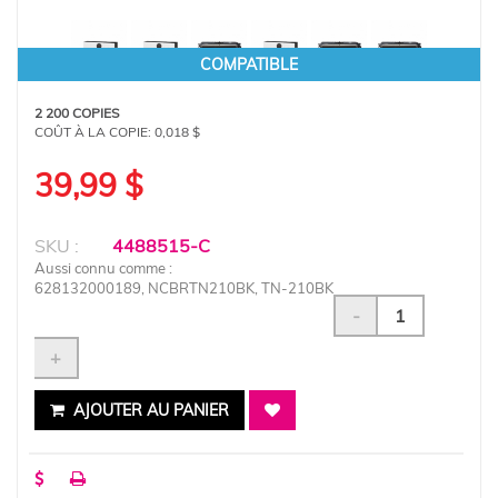
COMPATIBLE
2 200 COPIES
COÛT À LA COPIE:
0,018 $
39,99 $
SKU :
4488515-C
Aussi connu comme :
628132000189, NCBRTN210BK, TN-210BK
-
+
AJOUTER AU PANIER