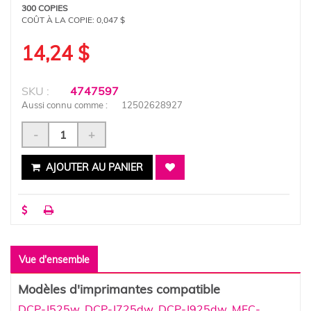
300 COPIES
COÛT À LA COPIE:
0,047 $
14,24 $
SKU :
4747597
Aussi connu comme :
12502628927
-
+
AJOUTER AU PANIER
Vue d'ensemble
Modèles d'imprimantes compatible
DCP-J525w
,
DCP-J725dw
,
DCP-J925dw
,
MFC-