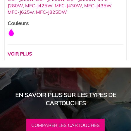
J280W
,
MFC-J425W
,
MFC-J430W
,
MFC-J435W
,
MFC-J625w
,
MFC-J825DW
Couleurs
VOIR PLUS
EN SAVOIR PLUS SUR LES TYPES DE
CARTOUCHES
COMPARER LES CARTOUCHES