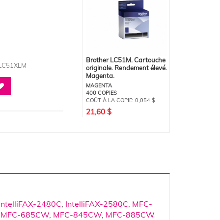
Brother LC51M. Cartouche
RLC51XLM
originale. Rendement élevé.
Magenta.
MAGENTA
400 COPIES
COÛT À LA COPIE:
0,054 $
21,60 $
IntelliFAX-2480C
,
IntelliFAX-2580C
,
MFC-
,
MFC-685CW
,
MFC-845CW
,
MFC-885CW