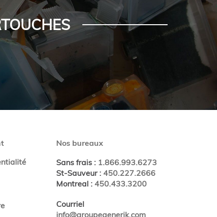
ARTOUCHES
t
Nos bureaux
ntialité
Sans frais
:
1.866.993.6273
St-Sauveur
:
450.227.2666
Montreal
:
450.433.3200
Courriel
re
info@groupegenerik.com