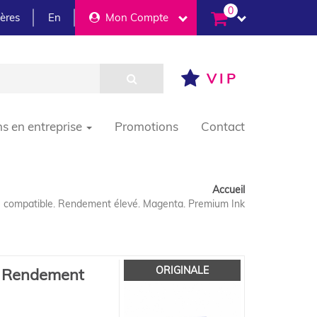
0
ières
En
Mon Compte
VIP
ns en entreprise
Promotions
Contact
Accueil
 compatible. Rendement élevé. Magenta. Premium Ink
ORIGINALE
. Rendement