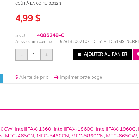
COÛT À LA COPIE:
0,012 $
4,99 $
SKU :
4086248-C
Aussi connu comme :
628132002107, LC-51M, LC51MS, NCB
-
+
AJOUTER AU PANIER
Alerte de prix
Imprimer cette page
50CW
,
IntelliFAX-1360
,
IntelliFAX-1860C
,
IntelliFAX-1960C
,
N
,
MFC-465CN
,
MFC-5460CN
,
MFC-5860CN
,
MFC-665CW