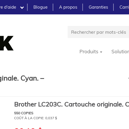
e d'aide
Blogue
A propos
Garanties
Carr
Produits
Solutio
inale. Cyan. –
Brother LC203C. Cartouche originale. 
550 COPIES
COÛT À LA COPIE:
0,037 $