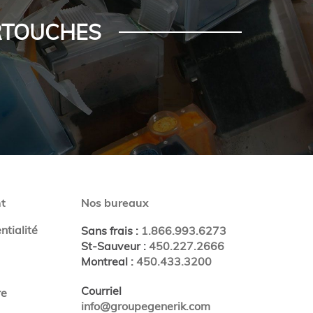
ARTOUCHES
t
Nos bureaux
ntialité
Sans frais
:
1.866.993.6273
St-Sauveur
:
450.227.2666
Montreal
:
450.433.3200
Courriel
re
info@groupegenerik.com