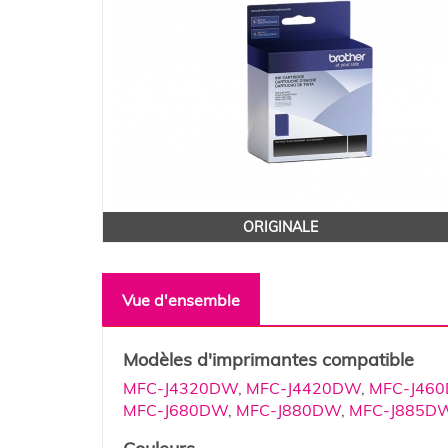
ORIGINALE
Vue d'ensemble
Modèles d'imprimantes compatible
MFC-J4320DW
,
MFC-J4420DW
,
MFC-J46
MFC-J680DW
,
MFC-J880DW
,
MFC-J885D