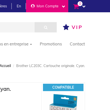
0
ières
En
Mon Compte
VIP
ns en entreprise
Promotions
Contact
Accueil
Brother LC203C. Cartouche originale. Cyan.
COMPATIBLE
Cyan.