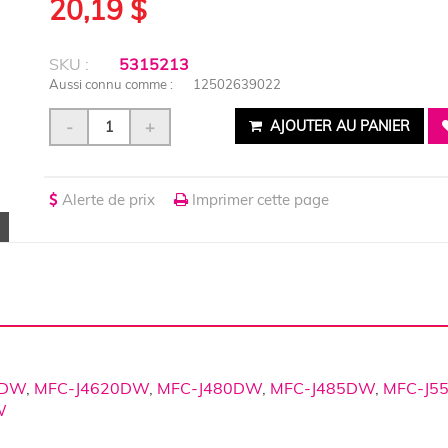
20,19 $
SKU :
5315213
Aussi connu comme :
12502639022
-
+
AJOUTER AU PANIER
Alerte de prix
Imprimer cette page
0DW
,
MFC-J4620DW
,
MFC-J480DW
,
MFC-J485DW
,
MFC-J5
W