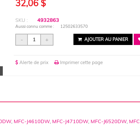
32,06 $
SKU :
4932863
Aussi connu comme :
12502633570
-
+
AJOUTER AU PANIER
Alerte de prix
Imprimer cette page
10DW
,
MFC-J4610DW
,
MFC-J4710DW
,
MFC-J6520DW
,
MFC