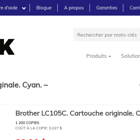
e d'aide
Blogue
A propos
Garanties
Carr
Produits
Solutio
inale. Cyan. –
Brother LC105C. Cartouche originale. 
1 200 COPIES
COÛT À LA COPIE:
0,027 $