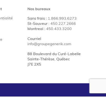
t
Nos bureaux
ntialité
Sans frais
:
1.866.993.6273
St-Sauveur
:
450.227.2666
Montreal
:
450.433.3200
Courriel
re
info@groupegenerik.com
88 Boulevard du Curé-Labelle
Sainte-Thérèse, Québec
J7E 2X5