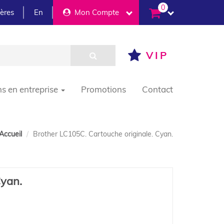
0
ières
En
Mon Compte
VIP
ns en entreprise
Promotions
Contact
Accueil
Brother LC105C. Cartouche originale. Cyan.
Cyan.