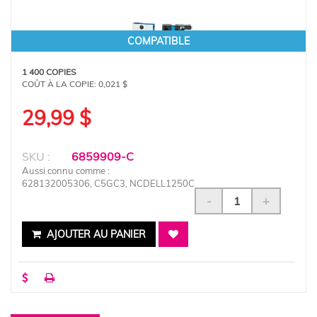
COMPATIBLE
1 400 COPIES
COÛT À LA COPIE:
0,021 $
29,99 $
SKU :
6859909-C
Aussi connu comme :
628132005306, C5GC3, NCDELL1250C
-
+
AJOUTER AU PANIER