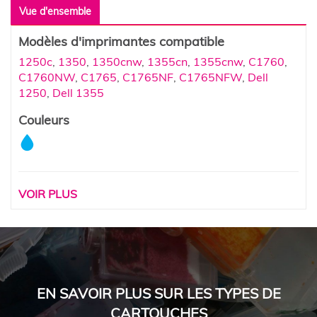
Vue d'ensemble
Modèles d'imprimantes compatible
1250c
,
1350
,
1350cnw
,
1355cn
,
1355cnw
,
C1760
,
C1760NW
,
C1765
,
C1765NF
,
C1765NFW
,
Dell
1250
,
Dell 1355
Couleurs
VOIR PLUS
EN SAVOIR PLUS SUR LES TYPES DE
CARTOUCHES