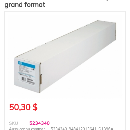
grand format
50,30 $
SKU :
5234340
Aussi connu comme :
5234340, 848412013641, Q1396A