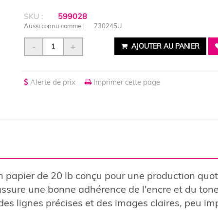
SKU :
599028
Aussi connu comme :
730245U
-
+
AJOUTER AU PANIER
Alerte de prix
Imprimer cette page
papier de 20 lb conçu pour une production quoti
i assure une bonne adhérence de l'encre et du ton
es lignes précises et des images claires, peu im