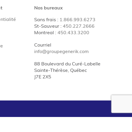
t
Nos bureaux
ntialité
Sans frais
:
1.866.993.6273
St-Sauveur
:
450.227.2666
Montreal
:
450.433.3200
Courriel
re
info@groupegenerik.com
88 Boulevard du Curé-Labelle
Sainte-Thérèse, Québec
J7E 2X5