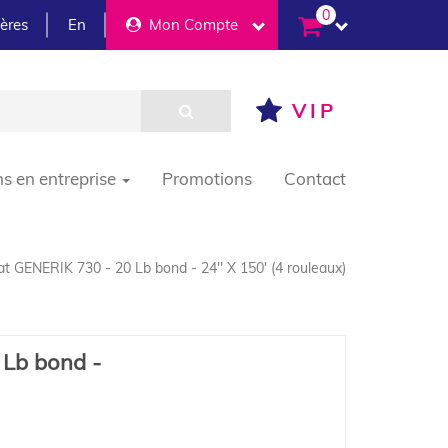
0
ières
En
Mon Compte
VIP
ns en entreprise
Promotions
Contact
t GENERIK 730 - 20 Lb bond - 24'' X 150' (4 rouleaux)
 Lb bond -