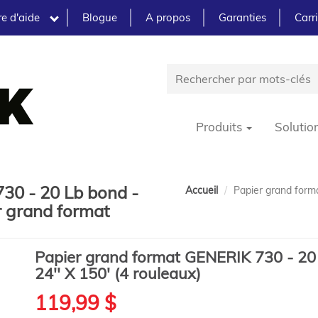
e d'aide
Blogue
A propos
Garanties
Carr
Produits
Solutio
30 - 20 Lb bond -
Accueil
Papier grand forma
er grand format
Papier grand format GENERIK 730 - 20
24'' X 150' (4 rouleaux)
119,99 $