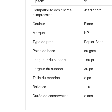
Opacité
91
Compatibilité des encres
Jet d'encre
d'impression
Couleur
Blanc
Marque
HP
Type de produit
Papier Bond
Poids de base
80 gsm
Longueur du support
150 pi
Largeur du support
36 po
Taille du mandrin
2 po
Brillance
110
Durée de conservation
2 ans