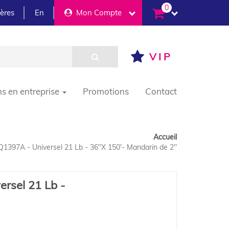
0
ières
En
Mon Compte
VIP
ns en entreprise
Promotions
Contact
Accueil
1397A - Universel 21 Lb - 36''X 150'- Mandarin de 2''
rsel 21 Lb -