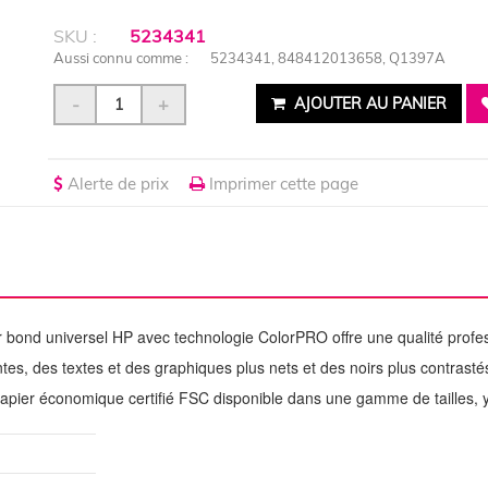
SKU :
5234341
Aussi connu comme :
5234341, 848412013658, Q1397A
-
+
AJOUTER AU PANIER
Alerte de prix
Imprimer cette page
r bond universel HP avec technologie ColorPRO offre une qualité profess
tes, des textes et des graphiques plus nets et des noirs plus contrast
apier économique certifié FSC disponible dans une gamme de tailles, y