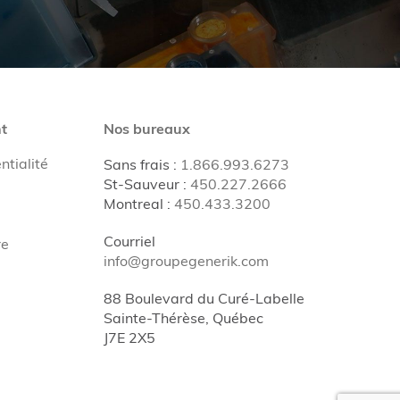
t
Nos bureaux
ntialité
Sans frais
:
1.866.993.6273
St-Sauveur
:
450.227.2666
Montreal
:
450.433.3200
Courriel
re
info@groupegenerik.com
88 Boulevard du Curé-Labelle
Sainte-Thérèse, Québec
J7E 2X5